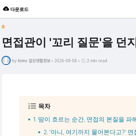
다운로드
홈
면접관이 '꼬리 질문'을 던
by
kims 일상생활정보
•
2026-08-08
•
2 min read
목차
1. 땀이 흐르는 순간, 면접의 본질을 
2. '아니, 여기까지 물어본다고?'