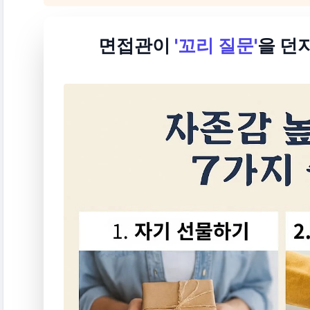
면접관이
'꼬리 질문'
을 던