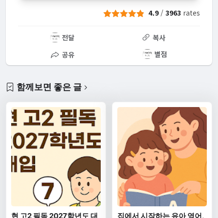
4.9
/
3963
rates
전달
복사
별점
공유
함께보면 좋은 글
현 고2 필독 2027학년도 대
집에서 시작하는 유아 영어,